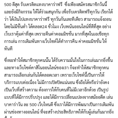
500 ดีสุด รับเครดิตแทงบาคาร่าฟรี ซึ่งเพียงสมัครสมาชิกวันนี้
และยังมีกิจกรรม ให้ได้ร่วมสนุกกัน เพื่อรับเครดิตฟรีทุกวัน เรียกได้
ว่า ได้เงินไปแทงบาคาร่าฟรี ทุกวันกันเลยทีเดียว สามารถแจ้งถอน
โดยไม่มีขั้นต่ำ ได้ตลอด24 ชั่วโมง เว็บพนันออนไลน์ที่ดีที่สุด อย่าง
เว็บเราคุ้มค่าที่สุด เพราะคืนค่าคอมมิชชั่น มากที่สุดในเอเชียทุก
การเล่น การเดิมพันทางเว็บไซต์ได้ทำการคืน ค่าคอมมิชชั่น ให้
ทันที
ซึ่งจะทำให้สมาชิกทุกคนนั้น ได้รับความมั่นใจในการเล่นมากยิ่งขึ้น
และทางเว็บไซต์คาสิโนออนไลน์ของเรา ก็จะทำให้สมาชิกทุกคน
สามารถเลือกเล่นกันได้ตลอดเวลา เพราะเว็บไซต์นี้เป็นการให้
บริการแบบต่อเนื่อง ไม่มีการเปิดปิดแน่นอน ซึ่งถือได้หรือว่ายังคง
เป็นเว็บที่สร้างความ ต้องการให้กับคนที่ไม่มีเวลาอีกด้วย เป็นรูป
แบบที่ได้มีการปรับปรุง และได้มีการเปลี่ยนแปลงจากสมัยอดีต เล่น
บาคาร่าวัน ละ 500 เว็บไหนดี ซึ่งเราได้มีการพัฒนาเป็นการเดิมพัน
ผ่านช่องทางออนไลน์ ที่จะสร้างประสิทธิภาพให้กับผู้เล่นกันมากยิ่ง