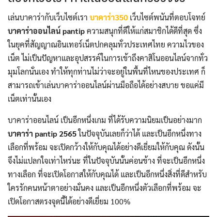
เล่นบาคาร่ากับเว็บไซต์เรา
บาคาร่า350
เว็บไซต์พนันที่ตอบโจทย์
บาคาร่าออนไลน์ pantip
ความสนุกที่ดีให้แก่สมาชิกได้ดีที่สุด ซึ่ง
ในยุคที่สัญญาณอินเทอร์เน็ตปกคลุมทั่วประเทศไทย ความไวของ
เน็ต ไม่เป็นปัญหาและอุปสรรค์ในการเข้าถึงคาสิโนออนไลน์จากทั่ว
มุมโลกนั่นเอง ทำให้ทุกท่านไม่ว่าจะอยู่ในพื้นที่ไหนของประเทศ ก็
สามารถเข้าเล่นบาคาร่าออนไลน์ผ่านมือถือได้อย่างสบาย ขอแค่มี
เน็ตเท่านั้นเอง
บาคาร่าออนไลน์ เป็นอีกหนึ่งเกม ที่ได้รับความนิยมเป็นอย่างมาก
บาคาร่า pantip 2565
ในปัจจุบันเลยก็ว่าได้ และเป็นอีกหนึ่งทาง
เลือกที่พร้อม จะเปิดกว้างให้กับคุณได้อย่างดีเยี่ยมให้กับคุณ ดังนั้น
จึงไม่แปลกใจเท่าไหร่นะ ที่ในปัจจุบันนั้นค่อนข้าง ที่จะเป็นอีกหนึ่ง
ทางเลือก ที่จะเปิดโอกาสให้กับคุณได้ และเป็นอีกหนึ่งสิ่งที่ดีสำหรับ
ใครรักคนหน้าตาอย่างมั่นคง และเป็นอีกหนึ่งตัวเลือกที่พร้อม จะ
เปิดโอกาสตรงจุดนี้ได้อย่างดีเยี่ยม 100%