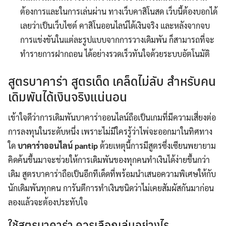
ต้องการและในการเล่นผ่าน ทางเว็บคาสิโนสด เว็บนี้ต้องบอกได้
เลยว่าเป็นเว็บไซต์ คาสิโนออนไลน์ได้เงินจริง และหลังจากจบ
การแข่งขันในแต่ละรูปแบบจากการวางเดิมพัน ก็สามารถที่จะ
ทำรายการฝากถอน ได้อย่างรวดเร็วทันใจด้วยระบบอัตโนมัติ
สูตรบาคาร่า สูตรเด็ด เคล็ดไม่ลับ สำหรับคน
เดิมพันได้เงินจริงแน่นอน
เข้าใจดีว่าการเดิมพันบาคาร่าออนไลน์ถือเป็นเกมที่มีความเสี่ยงต่อ
การลงทุนในระดับหนึ่ง เพราะไม่มีใครรู้ว่าไพ่จะออกมาในทิศทาง
ใด
บาคาร่าออนไลน์ pantip
ด้วยเหตุนี้การมีสูตรซึ่งเซียนพยายาม
คิดค้นขึ้นมาจะช่วยให้การเดิมพันของทุกคนทำเงินได้ง่ายขึ้นกว่า
เดิม สูตรบาคาร่าถือเป็นอีกทีเด็ดที่พร้อมนำเสนอความพิเศษให้กับ
นักเดิมพันทุกคน การันตีการทำเงินชนิดว่าไม่เคยสัมผัสกันมาก่อน
ลองแล้วจะต้องประทับใจ
ใช้สูตรบาคาร่า ควรเลือกเล่นอย่างไร