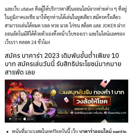
และเว็บ ufabet คือผู้ให้บริการคาสิโนออนไลน์จากค่ายต่าง ๆ ที่อยู่
ในภูมิภาคเอเชีย มาให้ทุกท่านได้เล่นในยูสเดียว สมัครครั้งเดียว
สามารถเล่นได้หมด บอล หวย มวย ไก่ชน สล็อต และ JOKER ฝาก
ถอนอัตโนมัติได้ด้วยตัวเองทั้งหน้าเว็บของเรา และในไลน์แอดของ
เว็บเรา ตลอด 24 ชั่วโมง
สมัคร บาคาร่า 2023 เดิมพันขั้นต่ำเพียง 10
บาท สมัครเล่นวันนี้ รับสิทธิประโยชน์มากมาย
สารพัด เลย
พนันที่มาแรงสุดในยุคปัจจุบันนี้ เว็บ
บาคาร่าออนไลน์ pantip