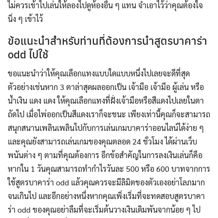
ไม่ควรเข้าไปเล่นให้ลองไปดูห้องอื่น ๆ แทน จำเอาไว้ว่าคุณต้องใจ
นิ่ง ๆ เข้าไว้
ข้อแนะนำสำหรับท่านที่ต้องการนำสูตรบาคาร่า
odd ไปใช้
ขอแนะนำว่าให้คุณเลือกแทงแบบใดแบบหนึ่งไปเลยจะดีที่สุด
ตัวอย่างเช่นหาก 3 ตาล่าสุดผลออกเป็น เจ้ามือ เจ้ามือ ผู้เล่น หรือ
น้ำเงิน แดง แดง ให้คุณเลือกแทงที่ฝั่งเจ้ามือหรือสีแดงไปเลยในตา
ถัดไป เมื่อไพ่ออกเป็นสีแดงเราก็จะชนะ เพียงเท่านี้คุณก็จะสามารถ
สนุกสนานเพลินเพลินไปกับการเล่นเกมบาคาร่าออนไลน์ได้ง่าย ๆ
และคุณยังสามารถเล่นเกมของคุณตลอด 24 ชั่วโมง ได้ผ่านเว็บ
พนันต่าง ๆ ตามที่คุณต้องการ อีกข้อสำคัญในการลงเงินเล่นก็คือ
หากใน 1 วันคุณสามารถทำกำไรวันละ 500 หรือ 600 บาทจากการ
ใช้สูตรบาคาร่า odd แล้วคุณควรจะมีลิมิตของตัวเองอย่าโลภมาก
จนเกินไป และอีกอย่างหนึ่งหากคุณเพิ่งเริ่มที่จะทดสอบสูตรบาคา
ร่า odd ของคุณอย่าลืมที่จะเริ่มต้นวางเงินเดิมพันจากน้อย ๆ ไป