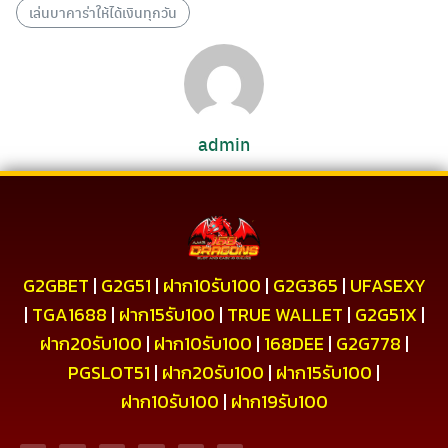
เล่นบาคาร่าให้ได้เงินทุกวัน
admin
G2GBET
|
G2G51
|
ฝาก10รับ100
|
G2G365
|
UFASEXY
|
TGA1688
|
ฝาก15รับ100
|
TRUE WALLET
|
G2G51X
|
ฝาก20รับ100
|
ฝาก10รับ100
|
168DEE
|
G2G778
|
PGSLOT51
|
ฝาก20รับ100
|
ฝาก15รับ100
|
ฝาก10รับ100
|
ฝาก19รับ100