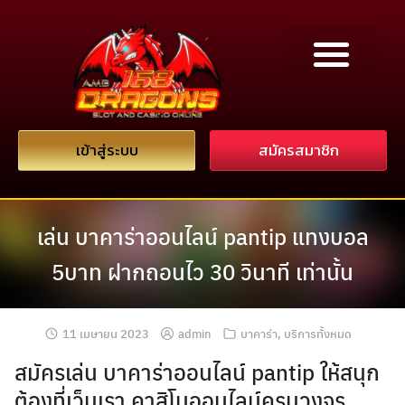
เข้าสู่ระบบ
สมัครสมาชิก
เล่น บาคาร่าออนไลน์ pantip แทงบอล
5บาท ฝากถอนไว 30 วินาที เท่านั้น
11 เมษายน 2023
admin
บาคาร่า
,
บริการทั้งหมด
สมัครเล่น บาคาร่าออนไลน์ pantip ให้สนุก
ต้องที่เว็บเรา คาสิโนออนไลน์ครบวงจร