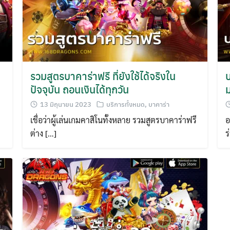
รวมสูตรบาคาร่าฟรี ที่ยังใช้ได้จริงใน
ปัจจุบัน ถอนเงินได้ทุกวัน
ม
13 มิถุนายน 2023
บริการทั้งหมด
,
บาคาร่า
เชื่อว่าผู้เล่นเกมคาสิโนทั้งหลาย รวมสูตรบาคาร่าฟรี
อ
ต่าง […]
ร